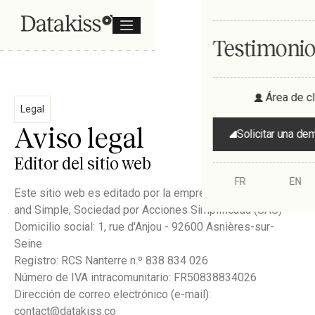
Testimoni
Área de cl
Legal
Aviso legal
Solicitar una de
Editor del sitio web
FR
EN
Este sitio web es editado por la empresa Keep it Smart
and Simple, Sociedad por Acciones Simplificada (SAS)
Domicilio social: 1, rue d'Anjou - 92600 Asnières-sur-
Seine
Registro: RCS Nanterre n.º 838 834 026
Número de IVA intracomunitario: FR50838834026
Dirección de correo electrónico (e-mail):
contact@datakiss.co