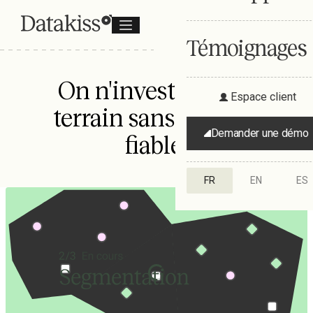
Témoignages
On n'investit pas le
Espace client
terrain sans un plan
Demander une démo
fiable.
FR
EN
ES